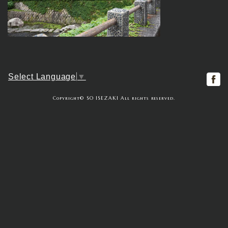
f
Select Language
▼
Copyright© SO ISEZAKI All rights reserved.