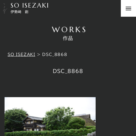
SO ISEZAKI
伊勢﨑 創
WORKS
作品
SO ISEZAKI
>
DSC_8868
DSC_8868